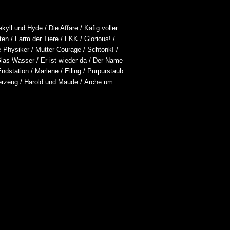
ekyll und Hyde
/
Die Affäre
/
Käfig voller
ten
/
Farm der Tiere
/
FKK
/
Glorious!
/
e Physiker
/
Mutter Courage
/
Schtonk!
/
Glas Wasser
/
Er ist wieder da
/
Der Name
Endstation
/
Marlene
/
Elling
/
Purpurstaub
erzeug
/
Harold und Maude
/
Arche um