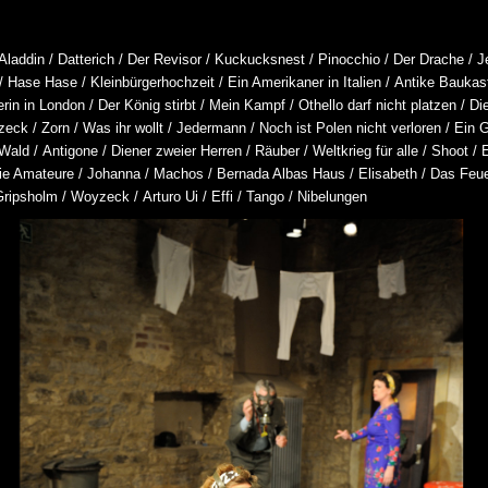
Aladdin
/
Datterich
/
Der Revisor
/
Kuckucksnest
/
Pinocchio
/
Der Drache
/
J
/
Hase Hase
/
Kleinbürgerhochzeit
/
Ein Amerikaner in Italien
/
Antike Baukas
nerin in London
/
Der König stirbt
/
Mein Kampf
/
Othello darf nicht platzen
/
Di
zeck
/
Zorn
/
Was ihr wollt
/
Jedermann
/
Noch ist Polen nicht verloren
/
Ein 
 Wald
/
Antigone
/
Diener zweier Herren
/
Räuber
/
Weltkrieg für alle
/
Shoot
/
ie Amateure
/
Johanna
/
Machos
/
Bernada Albas Haus
/
Elisabeth
/
Das Feu
Gripsholm
/
Woyzeck
/
Arturo Ui
/
Effi
/
Tango
/
Nibelungen