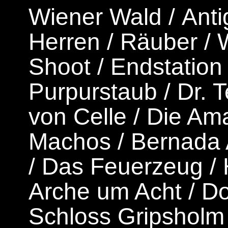
Wiener Wald
/
Ant
Herren
/
Räuber
/
W
Shoot
/
Endstation
Purpurstaub
/
Dr. 
von Celle
/
Die Am
Machos
/
Bernada 
/
Das Feuerzeug
/
Arche um Acht
/
Do
Schloss Gripsholm