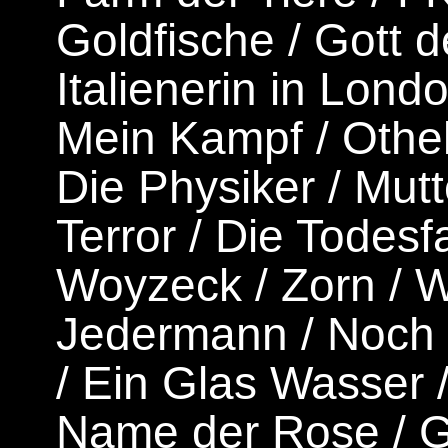
Goldfische
/
Gott 
Italienerin in Lond
Mein Kampf
/
Othel
Die Physiker
/
Mutt
Terror
/
Die Todesfa
Woyzeck
/
Zorn
/
W
Jedermann
/
Noch 
/
Ein Glas Wasser
Name der Rose
/
G