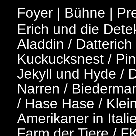
Foyer
|
Bühne
|
Pr
Erich und die Dete
Aladdin
/
Datterich
Kuckucksnest
/
Pi
Jekyll und Hyde
/
D
Narren
/
Biederman
/
Hase Hase
/
Klei
Amerikaner in Itali
Farm der Tiere
/
F