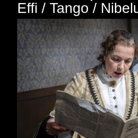
Effi
/
Tango
/
Nibel