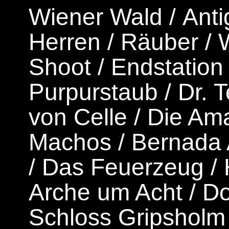
Wiener Wald
/
Ant
Herren
/
Räuber
/
W
Shoot
/
Endstation
Purpurstaub
/
Dr. 
von Celle
/
Die Am
Machos
/
Bernada 
/
Das Feuerzeug
/
Arche um Acht
/
Do
Schloss Gripsholm