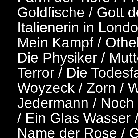
Goldfische
/
Gott 
Italienerin in Lond
Mein Kampf
/
Othel
Die Physiker
/
Mutt
Terror
/
Die Todesfa
Woyzeck
/
Zorn
/
W
Jedermann
/
Noch 
/
Ein Glas Wasser
Name der Rose
/
G