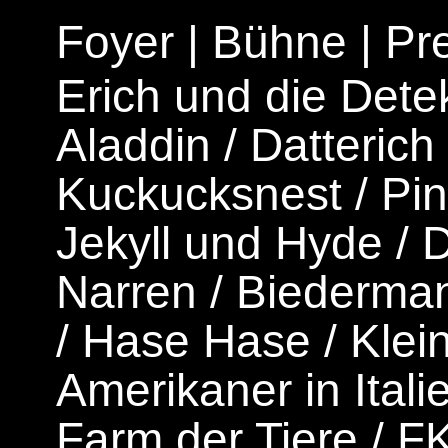
Foyer
|
Bühne
|
Pr
Erich und die Dete
Aladdin
/
Datterich
Kuckucksnest
/
Pi
Jekyll und Hyde
/
D
Narren
/
Biederman
/
Hase Hase
/
Klei
Amerikaner in Itali
Farm der Tiere
/
F