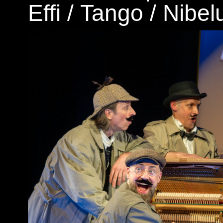
Effi
/
Tango
/
Nibel