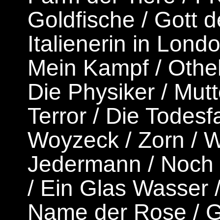
Goldfische
/
Gott 
Italienerin in Lond
Mein Kampf
/
Othel
Die Physiker
/
Mutt
Terror
/
Die Todesfa
Woyzeck
/
Zorn
/
W
Jedermann
/
Noch 
/
Ein Glas Wasser
Name der Rose
/
G