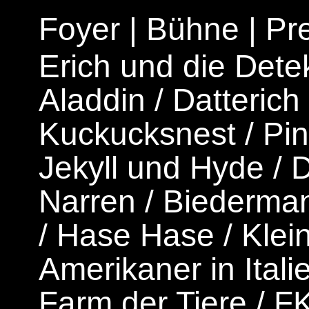
Foyer
|
Bühne
|
Pr
Erich und die Dete
Aladdin
/
Datterich
Kuckucksnest
/
Pi
Jekyll und Hyde
/
D
Narren
/
Biederman
/
Hase Hase
/
Klei
Amerikaner in Itali
Farm der Tiere
/
F