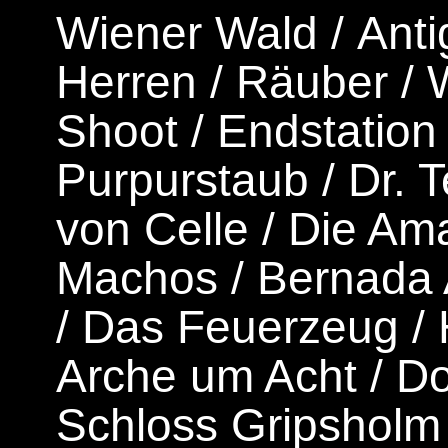
Wiener Wald
/
Ant
Herren
/
Räuber
/
W
Shoot
/
Endstation
Purpurstaub
/
Dr. 
von Celle
/
Die Am
Machos
/
Bernada 
/
Das Feuerzeug
/
Arche um Acht
/
Do
Schloss Gripsholm