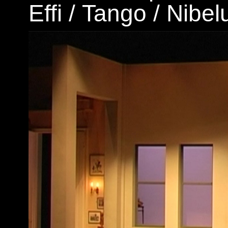
Effi
/
Tango
/
Nibel