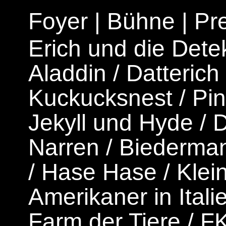
Foyer
|
Bühne
|
Pr
Erich und die Dete
Aladdin
/
Datterich
Kuckucksnest
/
Pi
Jekyll und Hyde
/
D
Narren
/
Biederman
/
Hase Hase
/
Klei
Amerikaner in Itali
Farm der Tiere
/
F