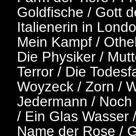
Goldfische
/
Gott 
Italienerin in Lond
Mein Kampf
/
Othel
Die Physiker
/
Mutt
Terror
/
Die Todesfa
Woyzeck
/
Zorn
/
W
Jedermann
/
Noch 
/
Ein Glas Wasser
Name der Rose
/
G