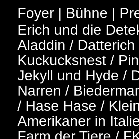
Foyer
|
Bühne
|
Pr
Erich und die Dete
Aladdin
/
Datterich
Kuckucksnest
/
Pi
Jekyll und Hyde
/
D
Narren
/
Biederman
/
Hase Hase
/
Klei
Amerikaner in Itali
Farm der Tiere
/
F