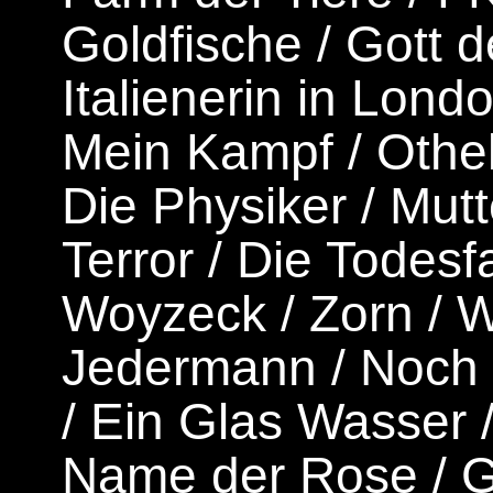
Goldfische
/
Gott 
Italienerin in Lond
Mein Kampf
/
Othel
Die Physiker
/
Mutt
Terror
/
Die Todesfa
Woyzeck
/
Zorn
/
W
Jedermann
/
Noch 
/
Ein Glas Wasser
Name der Rose
/
G